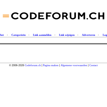
abet
-
Categorieën
-
Link aanmelden
-
Link wijzigen
-
Adverteren
-
Log
© 2006-2026
Codeforum.ch
|
Pagina maken
|
Algemene voorwaarden
|
Contact